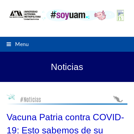
Menu
Noticias
Vacuna Patria contra COVID-
19: Esto sabemos de su