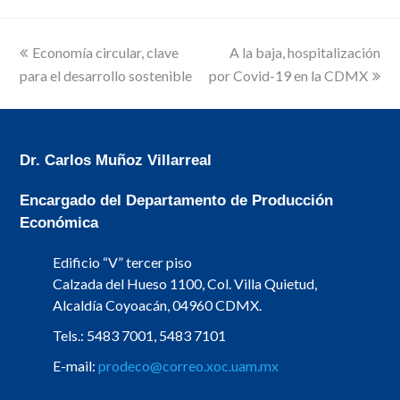
previous
next
Economía circular, clave
A la baja, hospitalización
post:
post:
para el desarrollo sostenible
por Covid-19 en la CDMX
Dr. Carlos Muñoz Villarreal
Encargado del Departamento de Producción
Económica
Edificio “V” tercer piso
Calzada del Hueso 1100, Col. Villa Quietud,
Alcaldía Coyoacán, 04960 CDMX.
Tels.: 5483 7001, 5483 7101
E-mail:
prodeco@correo.xoc.uam.mx